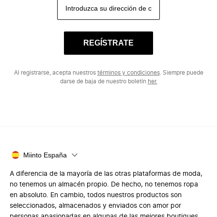
REGÍSTRATE
Al registrarse, acepta nuestros
términos y condiciones
. Siempre puede
darse de baja de nuestro boletín
her.
Miinto España
A diferencia de la mayoría de las otras plataformas de moda,
no tenemos un almacén propio. De hecho, no tenemos ropa
en absoluto. En cambio, todos nuestros productos son
seleccionados, almacenados y enviados con amor por
personas apasionadas en algunas de las mejores boutiques