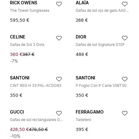
RICK OWENS
ALAÏA
The Tower Sunglasses
Gafas de sol ojo de gato AA0091S
595,50 €
288 €
CELINE
DIOR
Gafas de Sol 3 Dots
Gafas de sol Signature S10F
360 €
387 €
486 €
-7%
SANTONI
SANTONI
CINT REG H 35 PAL-ACDG93
P Foglio Con P Carte SIWT50
350 €
350 €
GUCCI
FERRAGAMO
Gafas de sol rectangulares GG1278S
Tarjetero
428,50 €
476,50 €
395 €
-10%