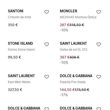
SANTONI
MONCLER
Cinturón de Ante
ME3004D Montura Óptica
350 €
287 €
318,50 €
-10%
STONE ISLAND
SAINT LAURENT
Gorros Stone Island
Gafas de sol SL 572
99,50 €
367 €
408 €
-10%
SAINT LAURENT
DOLCE & GABBANA
East West Wallet
Pajarita Pre-Atada
327,50 €
144,50 €
173,50 €
-17%
DOLCE & GABBANA
DOLCE & GABBANA