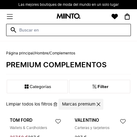
Las mejores boutiques de moda del mundo en un solo lugar
Página principal
/
Hombre
/
Complementos
PREMIUM COMPLEMENTOS
Categorías
Filter
Limpiar todos los filtros
Marcas premium
TOM FORD
VALENTINO
Wallets & Cardholders
Carteras y tarjeteros