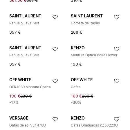
367,50 €
387 €
397 €
SAINT LAURENT
SAINT LAURENT
Pañuelo Lavallière
Corbata de Rayas
397 €
288 €
SAINT LAURENT
KENZO
Pañuelo Lavallière
Montura Óptica Boke Flower
397 €
190 €
OFF WHITE
OFF WHITE
OERJ089 Montura Óptica
Gafas
190 €
230 €
160 €
230 €
-17%
-30%
VERSACE
KENZO
Gafas de sol VE4478U
Gafas Graduadas KZ50223U