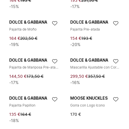
164 €
193 €
193 €
231,50 €
-15%
-17%
DOLCE & GABBANA
DOLCE & GABBANA
Pajarita de Moño
Pajarita Pre-atada
164 €
202,50 €
154 €
193 €
-19%
-20%
DOLCE & GABBANA
DOLCE & GABBANA
Pajarita de Mariposa Pre-atada
Mascarilla Ajustable con Corbata
144,50 €
173,50 €
299,50 €
357,50 €
-17%
-16%
DOLCE & GABBANA
MOOSE KNUCKLES
Pajarita Papillon
Gorra con Logo Icono
135 €
164 €
170 €
-18%