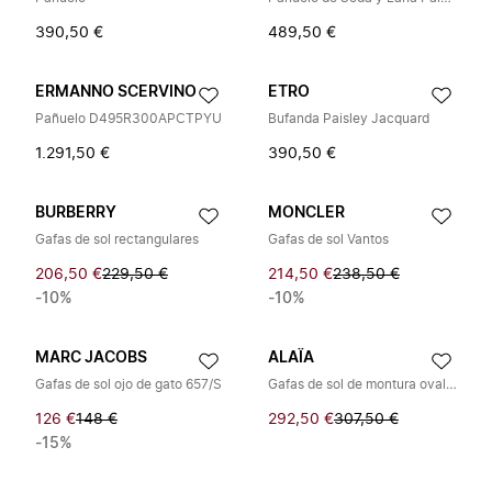
390,50 €
489,50 €
ERMANNO SCERVINO
ETRO
Pañuelo D495R300APCTPYU
Bufanda Paisley Jacquard
1.291,50 €
390,50 €
BURBERRY
MONCLER
Gafas de sol rectangulares
Gafas de sol Vantos
206,50 €
229,50 €
214,50 €
238,50 €
-10%
-10%
MARC JACOBS
ALAÏA
Gafas de sol ojo de gato 657/S
Gafas de sol de montura ovalada
126 €
148 €
292,50 €
307,50 €
-15%