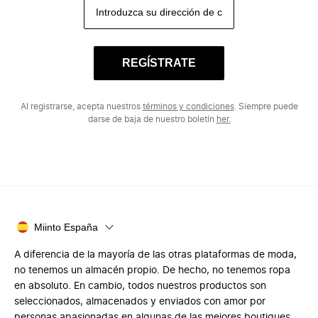
REGÍSTRATE
Al registrarse, acepta nuestros
términos y condiciones
. Siempre puede
darse de baja de nuestro boletín
her.
Miinto España
A diferencia de la mayoría de las otras plataformas de moda,
no tenemos un almacén propio. De hecho, no tenemos ropa
en absoluto. En cambio, todos nuestros productos son
seleccionados, almacenados y enviados con amor por
personas apasionadas en algunas de las mejores boutiques