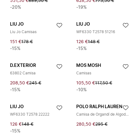
551,50 €
689,50 €
628,50 €
773,50 €
-20%
-19%
LIU JO
LIU JO
Liu Jo Camisas
WF6330 T2578 51216
151 €
178 €
126 €
148 €
-15%
-15%
D.EXTERIOR
MOS MOSH
63802 Camisa
Camisas
208,50 €
245 €
105,50 €
117,50 €
-15%
-10%
LIU JO
POLO RALPH LAUREN
WF6330 T2578 22222
Camisa de Organdí de Algodón y Seda
126 €
148 €
280,50 €
295 €
-15%