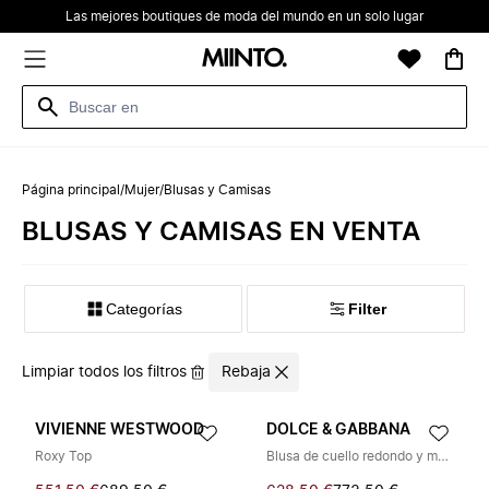
Las mejores boutiques de moda del mundo en un solo lugar
Página principal
/
Mujer
/
Blusas y Camisas
BLUSAS Y CAMISAS EN VENTA
Categorías
Filter
Limpiar todos los filtros
Rebaja
VIVIENNE WESTWOOD
DOLCE & GABBANA
Roxy Top
Blusa de cuello redondo y manga corta