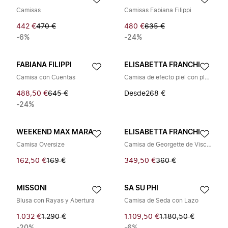
Camisas
Camisas Fabiana Filippi
442 €
470 €
480 €
635 €
-6%
-24%
FABIANA FILIPPI
ELISABETTA FRANCHI
Camisa con Cuentas
Camisa de efecto piel con placa de logo
488,50 €
645 €
Desde
268 €
-24%
WEEKEND MAX MARA
ELISABETTA FRANCHI
Camisa Oversize
Camisa de Georgette de Viscosa con Cuello en V
162,50 €
169 €
349,50 €
360 €
MISSONI
SA SU PHI
Blusa con Rayas y Abertura
Camisa de Seda con Lazo
1.032 €
1.290 €
1.109,50 €
1.180,50 €