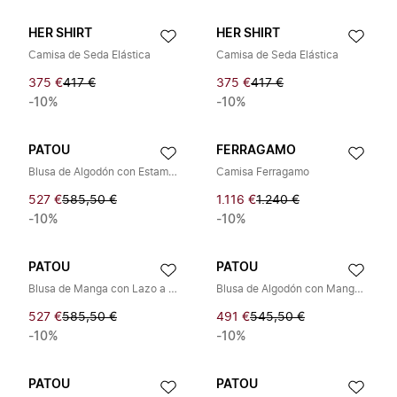
HER SHIRT
HER SHIRT
Camisa de Seda Elástica
Camisa de Seda Elástica
375 €
417 €
375 €
417 €
-10%
-10%
PATOU
FERRAGAMO
Blusa de Algodón con Estampado de Cuadros y Mangas Anudadas
Camisa Ferragamo
527 €
585,50 €
1.116 €
1.240 €
-10%
-10%
PATOU
PATOU
Blusa de Manga con Lazo a Cuadros
Blusa de Algodón con Mangas Atadas
527 €
585,50 €
491 €
545,50 €
-10%
-10%
PATOU
PATOU