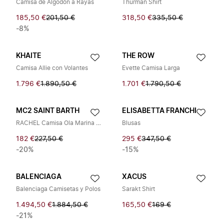
Camisa de Algodón a Rayas
Thurman Shirt
185,50 €
201,50 €
318,50 €
335,50 €
-8%
KHAITE
THE ROW
Camisa Allie con Volantes
Evette Camisa Larga
1.796 €
1.890,50 €
1.701 €
1.790,50 €
MC2 SAINT BARTH
ELISABETTA FRANCHI
RACHEL Camisa Ola Marina 18
Blusas
182 €
227,50 €
295 €
347,50 €
-20%
-15%
BALENCIAGA
XACUS
Balenciaga Camisetas y Polos
Sarakt Shirt
1.494,50 €
1.884,50 €
165,50 €
169 €
-21%