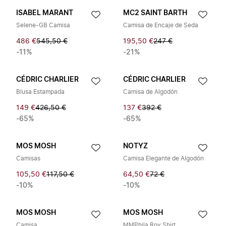
ISABEL MARANT
MC2 SAINT BARTH
Selene-GB Camisa
Camisa de Encaje de Seda
486 €
545,50 €
195,50 €
247 €
-11%
-21%
CÉDRIC CHARLIER
CÉDRIC CHARLIER
Blusa Estampada
Camisa de Algodón
149 €
426,50 €
137 €
392 €
-65%
-65%
MOS MOSH
NOTYZ
Camisas
Camisa Elegante de Algodón
105,50 €
117,50 €
64,50 €
72 €
-10%
-10%
MOS MOSH
MOS MOSH
Camisa
MMPhila Roy Shirt