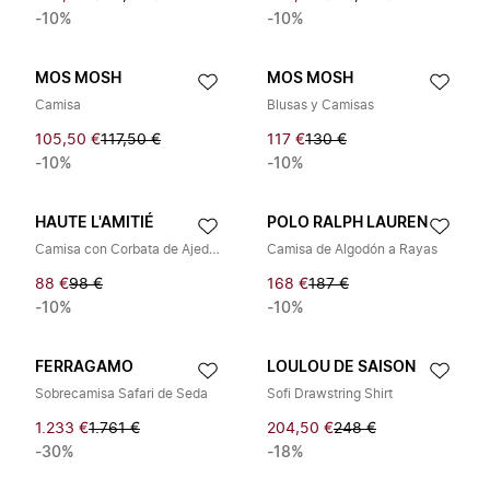
-10%
-10%
MOS MOSH
MOS MOSH
Camisa
Blusas y Camisas
105,50 €
117,50 €
117 €
130 €
-10%
-10%
HAUTE L'AMITIÉ
POLO RALPH LAUREN
Camisa con Corbata de Ajedrez
Camisa de Algodón a Rayas
88 €
98 €
168 €
187 €
-10%
-10%
FERRAGAMO
LOULOU DE SAISON
Sobrecamisa Safari de Seda
Sofi Drawstring Shirt
1.233 €
1.761 €
204,50 €
248 €
-30%
-18%