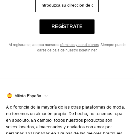
REGÍSTRATE
Al registrarse, acepta nuestros
términos y condiciones
. Siempre puede
darse de baja de nuestro boletín
her.
Miinto España
A diferencia de la mayoría de las otras plataformas de moda,
no tenemos un almacén propio. De hecho, no tenemos ropa
en absoluto. En cambio, todos nuestros productos son
seleccionados, almacenados y enviados con amor por
personas apasionadas en algunas de las mejores boutiques