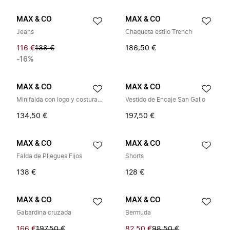
MAX & CO
MAX & CO
Jeans
Chaqueta estilo Trench
116 €
138 €
186,50 €
-16%
MAX & CO
MAX & CO
Minifalda con logo y costuras en contraste
Vestido de Encaje San Gallo
134,50 €
197,50 €
MAX & CO
MAX & CO
Falda de Pliegues Fijos
Shorts
138 €
128 €
MAX & CO
MAX & CO
Gabardina cruzada
Bermuda
166 €
197,50 €
82,50 €
98,50 €