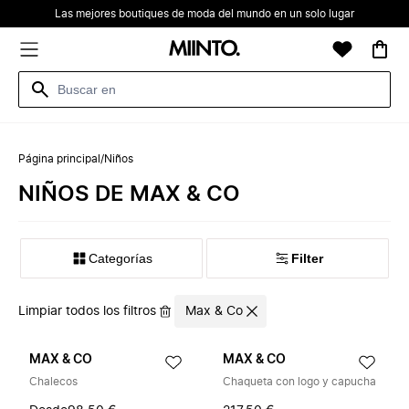
Las mejores boutiques de moda del mundo en un solo lugar
Página principal
/
Niños
NIÑOS DE MAX & CO
Categorías
Filter
Limpiar todos los filtros
Max & Co
MAX & CO
MAX & CO
Chalecos
Chaqueta con logo y capucha