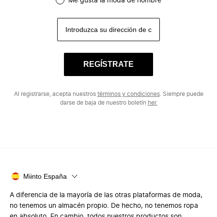
Me gusta la moda de hombre
REGÍSTRATE
Al registrarse, acepta nuestros
términos y condiciones
. Siempre puede
darse de baja de nuestro boletín
her.
Miinto España
A diferencia de la mayoría de las otras plataformas de moda,
no tenemos un almacén propio. De hecho, no tenemos ropa
en absoluto. En cambio, todos nuestros productos son