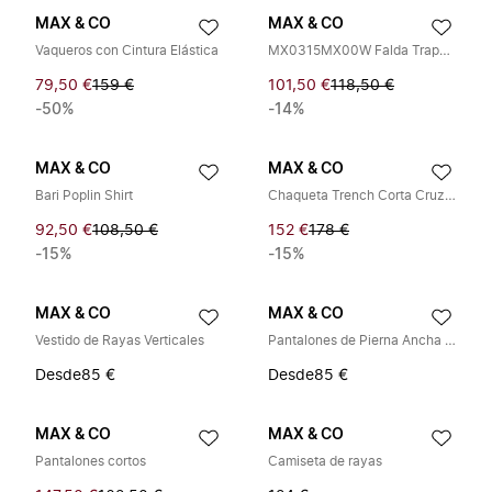
MAX & CO
MAX & CO
Vaqueros con Cintura Elástica
MX0315MX00W Falda Trapecio
79,50 €
159 €
101,50 €
118,50 €
-50%
-14%
MAX & CO
MAX & CO
Bari Poplin Shirt
Chaqueta Trench Corta Cruzada
92,50 €
108,50 €
152 €
178 €
-15%
-15%
MAX & CO
MAX & CO
Vestido de Rayas Verticales
Pantalones de Pierna Ancha con Rayas Verticales
Desde
85 €
Desde
85 €
MAX & CO
MAX & CO
Pantalones cortos
Camiseta de rayas