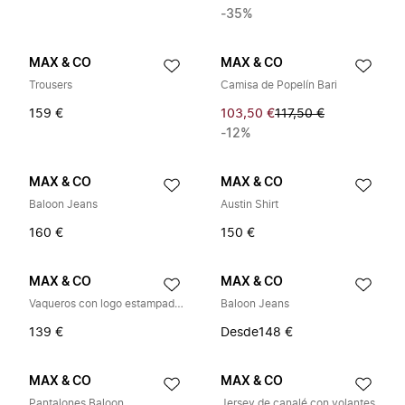
-35%
MAX & CO
MAX & CO
Trousers
Camisa de Popelín Bari
159 €
103,50 €
117,50 €
-12%
MAX & CO
MAX & CO
Baloon Jeans
Austin Shirt
160 €
150 €
MAX & CO
MAX & CO
Vaqueros con logo estampado a cuadros
Baloon Jeans
139 €
Desde
148 €
MAX & CO
MAX & CO
Pantalones Baloon
Jersey de canalé con volantes