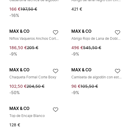
Gabardina técnica de algodón
Abrigo de lana negro con cinturón
166 €
197,50 €
421 €
-16%
MAX & CO
MAX & CO
Niños Vaqueros Anchos Cortos en Denim Azul
Abrigo Rojo de Lana de Doble Botonadura
186,50 €
205 €
496 €
545,50 €
-9%
-9%
MAX & CO
MAX & CO
Chaqueta Formal Corte Boxy
Camiseta de algodón con estampado frontal
102,50 €
204,50 €
96 €
105,50 €
-50%
-9%
MAX & CO
Top de Encaje Blanco
128 €