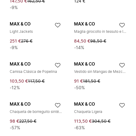
147,50 €
162,50 €
124 €
-9%
MAX & CO
MAX & CO
Light Jackets
Maglia girocollo in tessuto e logo
251 €
276 €
84,50 €
98,50 €
-9%
-14%
MAX & CO
MAX & CO
Camisa Clásica de Popelina
Vestido sin Mangas de Mezcla de Viscosa
103,50 €
117,50 €
91 €
181,50 €
-12%
-50%
MAX & CO
MAX & CO
Chaqueta de borreguito sintético
Chaqueta Ligera
98 €
227,50 €
113,50 €
304,50 €
-57%
-63%