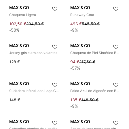
MAX & CO
MAX & CO
Chaqueta Ligera
Runaway Coat
102,50 €
204,50 €
496 €
545,50 €
-50%
-9%
MAX & CO
MAX & CO
Jersey gris claro con volantes
Chaqueta de Piel Sintética Beige con Cremallera Blanca
128 €
94 €
217,50 €
-57%
MAX & CO
MAX & CO
Sudadera Infantil con Logo Gris Claro
Falda Azul de Algodón con Bolsillos
148 €
135 €
148,50 €
-9%
MAX & CO
MAX & CO