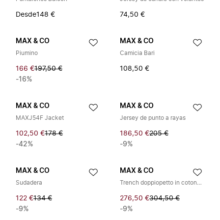
Desde
148 €
74,50 €
MAX & CO
MAX & CO
Piumino
Camicia Bari
166 €
197,50 €
108,50 €
-16%
MAX & CO
MAX & CO
MAXJ54F Jacket
Jersey de punto a rayas
102,50 €
178 €
186,50 €
205 €
-42%
-9%
MAX & CO
MAX & CO
Sudadera
Trench doppiopetto in cotone tecnico
122 €
134 €
276,50 €
304,50 €
-9%
-9%