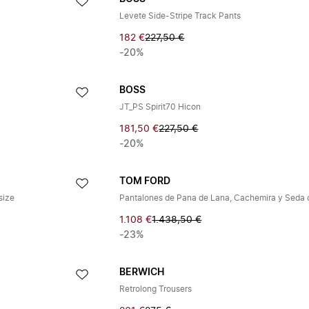
Levete Side-Stripe Track Pants
182 €
227,50 €
-20%
BOSS
JT_PS Spirit70 Hicon
181,50 €
227,50 €
-20%
TOM FORD
size
1.108 €
1.438,50 €
-23%
BERWICH
Retrolong Trousers