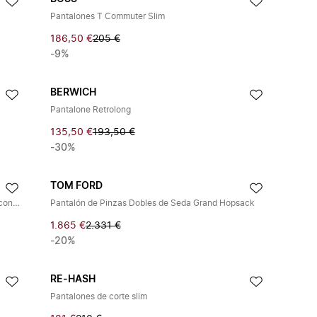
Pantalones T Commuter Slim
186,50 €
205 €
-9%
BERWICH
Pantalone Retrolong
135,50 €
193,50 €
-30%
TOM FORD
Pantalones de Pana de Lana, Cachemira y Seda con Doble Pliegue
Pantalón de Pinzas Dobles de Seda Grand Hopsack
1.865 €
2.331 €
-20%
RE-HASH
Pantalones de corte slim