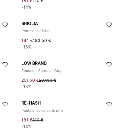
181 €
210 €
-14%
BRIGLIA
Portobello Chino
164 €
193,50 €
-15%
LOW BRAND
Pantaloni Sartoriali Crop
201,50 €
237,50 €
-15%
RE-HASH
Pantalones de corte slim
181 €
210 €
-14%