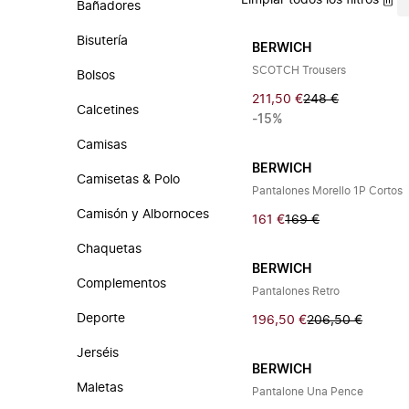
Limpiar todos los filtros
Bañadores
Bisutería
BERWICH
SCOTCH Trousers
Bolsos
211,50 €
248 €
Calcetines
-15%
Camisas
BERWICH
Camisetas & Polo
Pantalones Morello 1P Cortos
Camisón y Albornoces
161 €
169 €
Chaquetas
BERWICH
Complementos
Pantalones Retro
Deporte
196,50 €
206,50 €
Jerséis
BERWICH
Maletas
Pantalone Una Pence