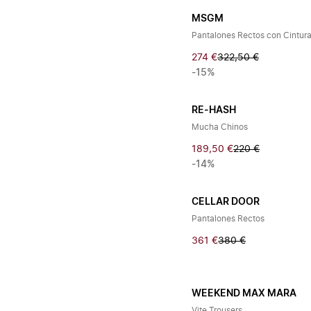
MSGM
Pantalones Rectos con Cintur
274 €
322,50 €
-15%
RE-HASH
Mucha Chinos
189,50 €
220 €
-14%
CELLAR DOOR
Pantalones Rectos
361 €
380 €
WEEKEND MAX MARA
Vite Trousers