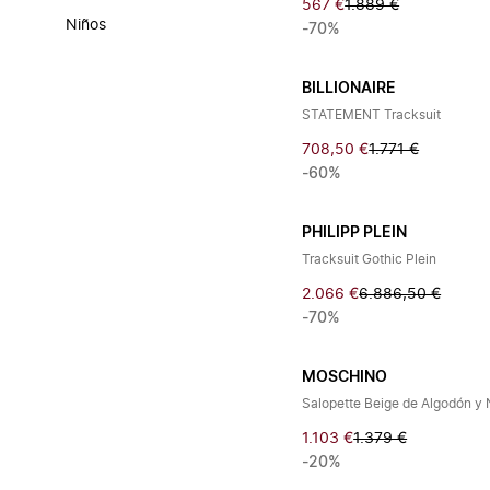
567 €
1.889 €
Niños
-70%
BILLIONAIRE
STATEMENT Tracksuit
708,50 €
1.771 €
-60%
PHILIPP PLEIN
Tracksuit Gothic Plein
2.066 €
6.886,50 €
-70%
MOSCHINO
Salopette Beige de Algodón y 
1.103 €
1.379 €
-20%