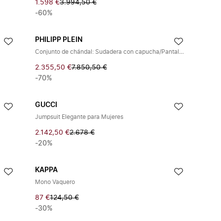
1.598 €
3.994,50 €
-60%
PHILIPP PLEIN
Conjunto de chándal: Sudadera con capucha/Pantalones con llamas de cristales
2.355,50 €
7.850,50 €
-70%
GUCCI
Jumpsuit Elegante para Mujeres
2.142,50 €
2.678 €
-20%
KAPPA
Mono Vaquero
87 €
124,50 €
-30%