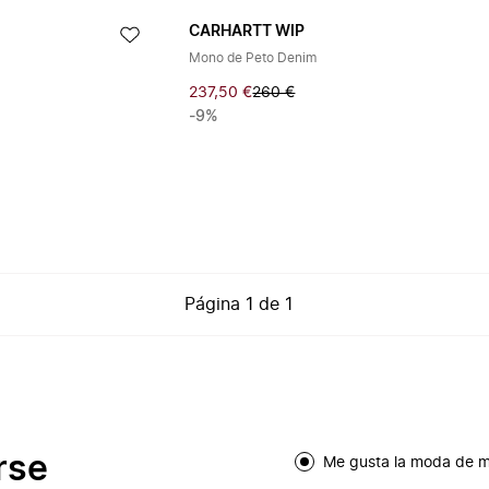
CARHARTT WIP
Mono de Peto Denim
237,50 €
260 €
-9%
Página
1
de
1
rse
Me gusta la moda de m