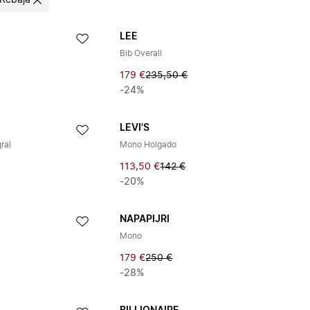
Rebaja
LEE
Bib Overall
179 €
235,50 €
-24%
LEVI'S
ral
Mono Holgado
113,50 €
142 €
-20%
NAPAPIJRI
Mono
179 €
250 €
-28%