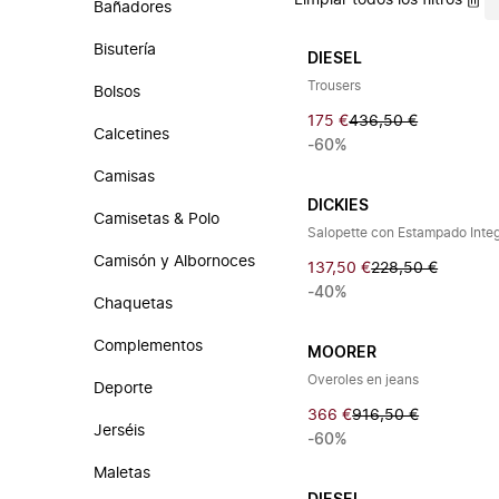
Limpiar todos los filtros
Bañadores
Bisutería
DIESEL
Trousers
Bolsos
175 €
436,50 €
Calcetines
-60%
Camisas
DICKIES
Camisetas & Polo
Salopette con Estampado Integ
Camisón y Albornoces
137,50 €
228,50 €
-40%
Chaquetas
Complementos
MOORER
Overoles en jeans
Deporte
366 €
916,50 €
Jerséis
-60%
Maletas