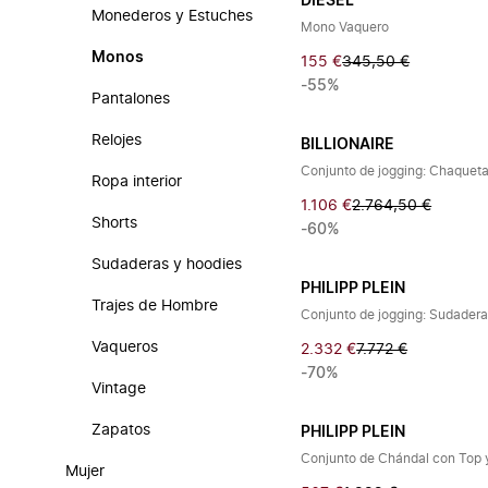
DIESEL
Monederos y Estuches
Mono Vaquero
Monos
155 €
345,50 €
-55%
Pantalones
Relojes
BILLIONAIRE
Ropa interior
1.106 €
2.764,50 €
Shorts
-60%
Sudaderas y hoodies
PHILIPP PLEIN
Trajes de Hombre
Vaqueros
2.332 €
7.772 €
-70%
Vintage
Zapatos
PHILIPP PLEIN
Mujer