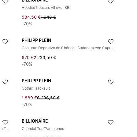
BILLIONAIRE
Hoodie/Trousers All over BB
584,50 €
1.948 €
-70%
PHILIPP PLEIN
Conjunto Deportivo de Chándal: Sudadera con Capucha/Pantalones Bandana Paisley
670 €
2.233,50 €
-70%
PHILIPP PLEIN
Gothic Tracksuit
1.889 €
6.296,50 €
-70%
BILLIONAIRE
Chándal Jogging de Triacetato: Top/Pantalón Love Tattoo
Chándal Top/Pantalones