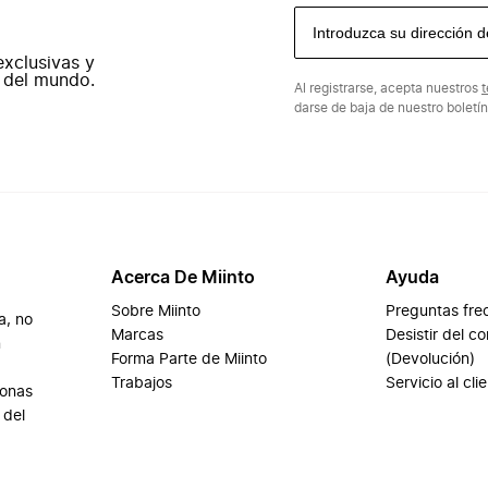
exclusivas y
 del mundo.
Al registrarse, acepta nuestros
t
darse de baja de nuestro boletí
Acerca De Miinto
Ayuda
Sobre Miinto
Preguntas fre
a, no
Marcas
Desistir del c
n
Forma Parte de Miinto
(Devolución)
Trabajos
Servicio al cli
sonas
 del