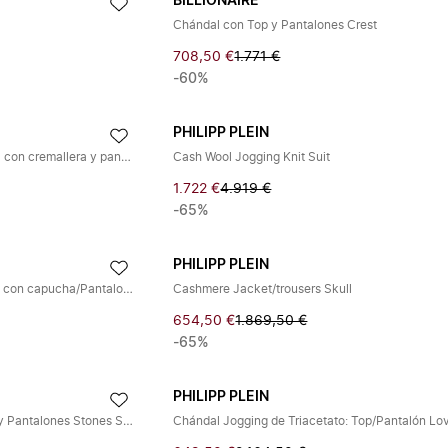
BILLIONAIRE
Chándal con Top y Pantalones Crest
708,50 €
1.771 €
-60%
PHILIPP PLEIN
Conjunto de jogging: Chaqueta con cremallera y pantalón con monograma
Cash Wool Jogging Knit Suit
1.722 €
4.919 €
-65%
PHILIPP PLEIN
Conjunto de jogging: Sudadera con capucha/Pantalones Cristales
Cashmere Jacket/trousers Skull
654,50 €
1.869,50 €
-65%
PHILIPP PLEIN
Conjunto de Chándal con Top y Pantalones Stones Skull and Plein