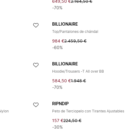
649,50 €
2.164,50 €
-70%
BILLIONAIRE
Top/Pantalones de chándal
984 €
2.459,50 €
-60%
BILLIONAIRE
Hoodie/Trousers -T All over BB
584,50 €
1.948 €
-70%
RIPNDIP
Nylon
Peto de Terciopelo con Tirantes Ajustables
157 €
224,50 €
-30%