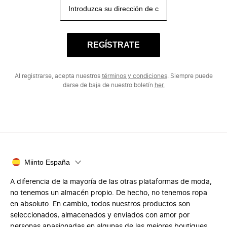
REGÍSTRATE
Al registrarse, acepta nuestros
términos y condiciones
. Siempre puede
darse de baja de nuestro boletín
her.
Miinto España
A diferencia de la mayoría de las otras plataformas de moda,
no tenemos un almacén propio. De hecho, no tenemos ropa
en absoluto. En cambio, todos nuestros productos son
seleccionados, almacenados y enviados con amor por
personas apasionadas en algunas de las mejores boutiques