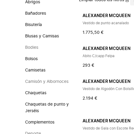
Limpiar todos los filtros
Abrigos
Bañadores
ALEXANDER MCQUEEN
Vestido de punto acanalado
Bisutería
1.775,50 €
Blusas y Camisas
Bodies
ALEXANDER MCQUEEN
Abito C/capp Felpa
Bolsos
293 €
Camisetas
Camisón y Albornoces
ALEXANDER MCQUEEN
Vestido de Algodón Con Bolsill
Chaquetas
2.194 €
Chaquetas de punto y
Jerséis
ALEXANDER MCQUEEN
Complementos
Vestido de Gala con Escote R
Deporte