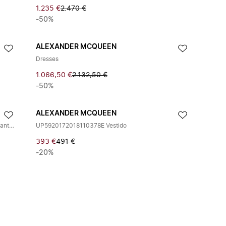
1.235 €
2.470 €
-50%
ALEXANDER MCQUEEN
Dresses
1.066,50 €
2.132,50 €
-50%
ALEXANDER MCQUEEN
Vestido Acampanado de Punto con Detalle de Volantes
UP5920172018110378E Vestido
393 €
491 €
-20%