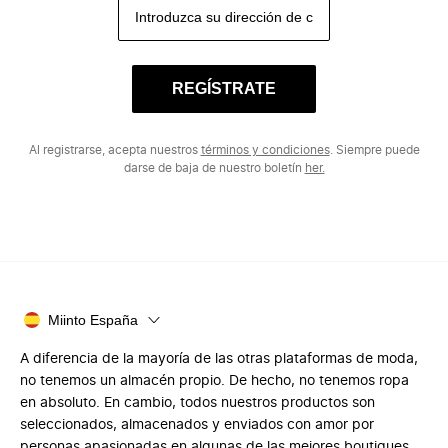
REGÍSTRATE
Al registrarse, acepta nuestros
términos y condiciones
. Siempre puede
darse de baja de nuestro boletín
her.
Miinto España
A diferencia de la mayoría de las otras plataformas de moda,
no tenemos un almacén propio. De hecho, no tenemos ropa
en absoluto. En cambio, todos nuestros productos son
seleccionados, almacenados y enviados con amor por
personas apasionadas en algunas de las mejores boutiques