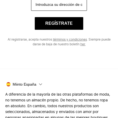
REGÍSTRATE
Al registrarse, acepta nuestros
términos y condiciones
. Siempre puede
darse de baja de nuestro boletín
her.
Miinto España
A diferencia de la mayoría de las otras plataformas de moda,
no tenemos un almacén propio. De hecho, no tenemos ropa
en absoluto. En cambio, todos nuestros productos son
seleccionados, almacenados y enviados con amor por
personas apasionadas en algunas de las mejores boutiques