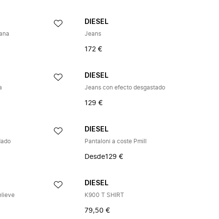
DIESEL
lana
Jeans
172 €
DIESEL
a
Jeans con efecto desgastado
129 €
DIESEL
dado
Pantaloni a coste Pmill
Desde
129 €
DIESEL
elieve
K900 T SHIRT
79,50 €