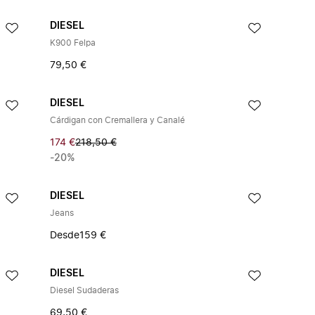
DIESEL
K900 Felpa
79,50 €
DIESEL
Cárdigan con Cremallera y Canalé
174 €
218,50 €
-20%
DIESEL
Jeans
Desde
159 €
DIESEL
Diesel Sudaderas
69,50 €