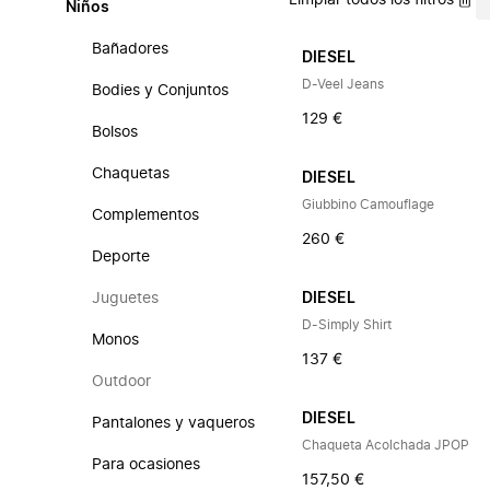
Limpiar todos los filtros
Niños
Bañadores
DIESEL
D-Veel Jeans
Bodies y Conjuntos
129 €
Bolsos
Chaquetas
DIESEL
Giubbino Camouflage
Complementos
260 €
Deporte
Juguetes
DIESEL
D-Simply Shirt
Monos
137 €
Outdoor
DIESEL
Pantalones y vaqueros
Chaqueta Acolchada JPOP
Para ocasiones
157,50 €