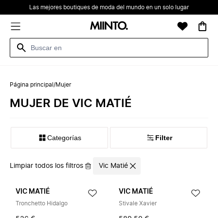
Las mejores boutiques de moda del mundo en un solo lugar
Página principal
/
Mujer
MUJER DE VIC MATIÉ
Categorías
Filter
Limpiar todos los filtros
Vic Matié
VIC MATIÉ
VIC MATIÉ
Tronchetto Hidalgo
Stivale Xavier