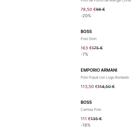
Polo de Punto de Manga Corta
78,50 €
98 €
-20%
BOSS
Polo Shirt
163 €
175 €
-7%
EMPORIO ARMANI
Polo Piqué con Logo Bordado
113,50 €
114,50 €
BOSS
Camisa Polo
111 €
135 €
-18%