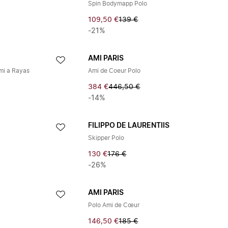
Spin Bodymapp Polo
109,50 €
139 €
-21%
AMI PARIS
mi a Rayas
Ami de Coeur Polo
384 €
446,50 €
-14%
FILIPPO DE LAURENTIIS
Skipper Polo
130 €
176 €
-26%
AMI PARIS
Polo Ami de Cœur
146,50 €
185 €