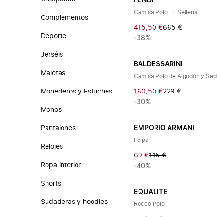
FENDI
Camisa Polo FF Selleria
Complementos
415,50 €
665 €
Deporte
-38%
Jerséis
BALDESSARINI
Maletas
Camisa Polo de Algodón y Se
Monederos y Estuches
160,50 €
229 €
-30%
Monos
Pantalones
EMPORIO ARMANI
Felpa
Relojes
69 €
115 €
Ropa interior
-40%
Shorts
EQUALITE
Sudaderas y hoodies
Rocco Polo