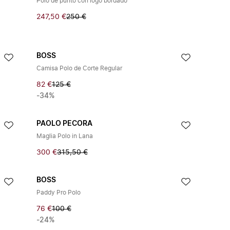
Polo de punto con logo bordado
247,50 €
250 €
BOSS
Camisa Polo de Corte Regular
82 €
125 €
-34%
PAOLO PECORA
Maglia Polo in Lana
300 €
315,50 €
BOSS
Paddy Pro Polo
76 €
100 €
-24%