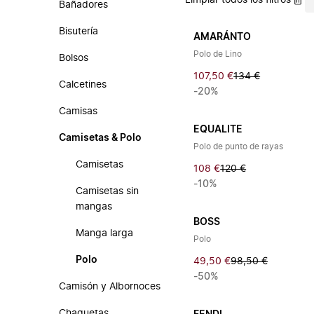
Limpiar todos los filtros
Bañadores
Bisutería
AMARÁNTO
Polo de Lino
Bolsos
107,50 €
134 €
Calcetines
-20%
Camisas
EQUALITE
Camisetas & Polo
Polo de punto de rayas
Camisetas
108 €
120 €
-10%
Camisetas sin
mangas
BOSS
Manga larga
Polo
Polo
49,50 €
98,50 €
-50%
Camisón y Albornoces
Chaquetas