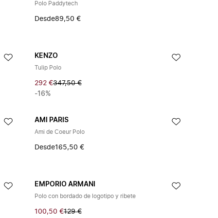
Polo Paddytech
Desde
89,50 €
KENZO
Tulip Polo
292 €
347,50 €
-16%
AMI PARIS
Ami de Coeur Polo
Desde
165,50 €
EMPORIO ARMANI
Polo con bordado de logotipo y ribete
100,50 €
129 €