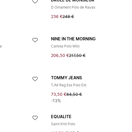
DROLE DE MONSIEUR
D Ornament Polo de Rayas
236 €
248 €
NINE IN THE MORNING
da
Camisa Polo Milo
206,50 €
217,50 €
TOMMY JEANS
TJM Reg Ess Polo Ext
73,50 €
84,50 €
-13%
EQUALITE
Saint Knit Polo