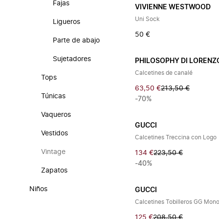
Fajas
VIVIENNE WESTWOOD
Uni Sock
Ligueros
50 €
Parte de abajo
Sujetadores
PHILOSOPHY DI LORENZO
Calcetines de canalé
Tops
63,50 €
213,50 €
Túnicas
-70%
Vaqueros
GUCCI
Vestidos
Calcetines Treccina con Logo
Vintage
134 €
223,50 €
-40%
Zapatos
Niños
GUCCI
Calcetines Tobilleros GG Mon
125 €
208,50 €