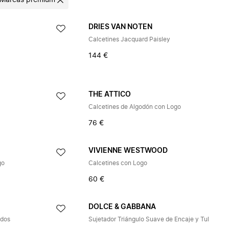
Marcas premium
DRIES VAN NOTEN
Calcetines Jacquard Paisley
144 €
THE ATTICO
Calcetines de Algodón con Logo
76 €
VIVIENNE WESTWOOD
go
Calcetines con Logo
60 €
A
DOLCE & GABBANA
ados
Sujetador Triángulo Suave de Encaje y Tul