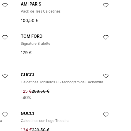
AMI PARIS
Pack de Tres Calcetines
100,50 €
TOM FORD
Signature Bralette
179 €
GUCCI
Calcetines Tobilleros GG Monogram de Cachemira
125 €
208,50 €
-40%
GUCCI
ra
Calcetines con Logo Treccina
134 €
223,50 €