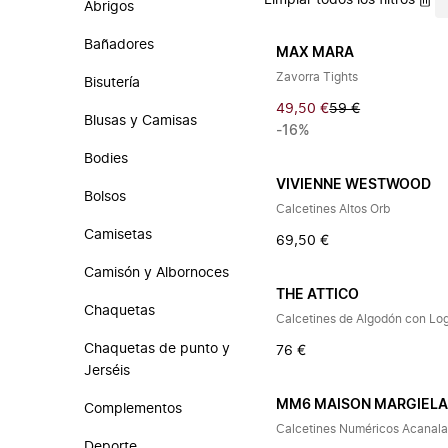
Limpiar todos los filtros
Abrigos
Bañadores
MAX MARA
Zavorra Tights
Bisutería
49,50 €
59 €
Blusas y Camisas
-16%
Bodies
VIVIENNE WESTWOOD
Bolsos
Calcetines Altos Orb
Camisetas
69,50 €
Camisón y Albornoces
THE ATTICO
Chaquetas
Calcetines de Algodón con Lo
Chaquetas de punto y
76 €
Jerséis
MM6 MAISON MARGIEL
Complementos
Calcetines Numéricos Acanal
Deporte