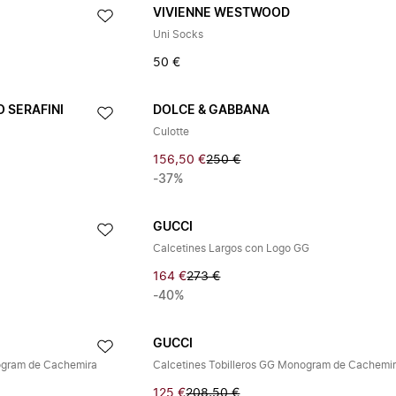
VIVIENNE WESTWOOD
Uni Socks
50 €
 SERAFINI
DOLCE & GABBANA
Culotte
156,50 €
250 €
-37%
GUCCI
Calcetines Largos con Logo GG
164 €
273 €
-40%
GUCCI
ogram de Cachemira
Calcetines Tobilleros GG Monogram de Cachemi
125 €
208,50 €