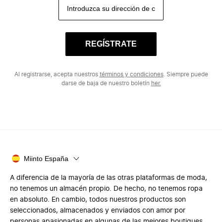
REGÍSTRATE
Al registrarse, acepta nuestros
términos y condiciones
. Siempre puede
darse de baja de nuestro boletín
her.
Miinto España
A diferencia de la mayoría de las otras plataformas de moda,
no tenemos un almacén propio. De hecho, no tenemos ropa
en absoluto. En cambio, todos nuestros productos son
seleccionados, almacenados y enviados con amor por
personas apasionadas en algunas de las mejores boutiques