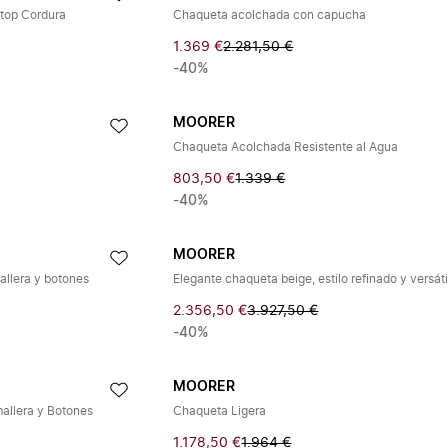
top Cordura
Chaqueta acolchada con capucha
1.369 €
2.281,50 €
-40%
MOORER
Chaqueta Acolchada Resistente al Agua
803,50 €
1.339 €
-40%
MOORER
llera y botones
Elegante chaqueta beige, estilo refinado y versáti
2.356,50 €
3.927,50 €
-40%
MOORER
allera y Botones
Chaqueta Ligera
1.178,50 €
1.964 €