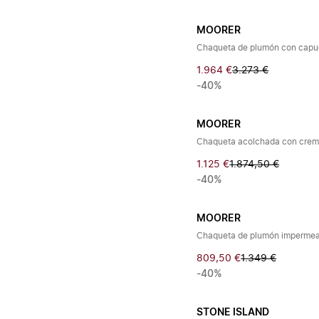
MOORER
Chaqueta de plumón con cap
1.964 €
3.273 €
-40%
MOORER
Chaqueta acolchada con crem
1.125 €
1.874,50 €
-40%
MOORER
Chaqueta de plumón imperme
809,50 €
1.349 €
-40%
STONE ISLAND