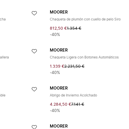
MOORER
ucha
Chaqueta de plumón con cuello de pelo Siro
812,50 €
1.354 €
-40%
MOORER
allera
Chaqueta Ligera con Botones Automáticos
1.339 €
2.231,50 €
-40%
MOORER
able
Abrigo de Invierno Acolchado
4.284,50 €
7.141 €
-40%
MOORER