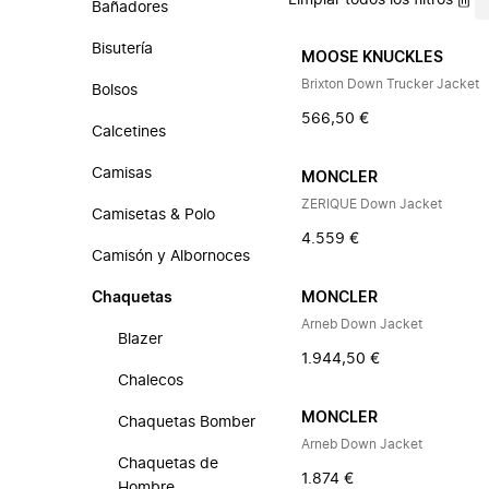
Limpiar todos los filtros
Bañadores
Bisutería
MOOSE KNUCKLES
Brixton Down Trucker Jacket
Bolsos
566,50 €
Calcetines
Camisas
MONCLER
ZERIQUE Down Jacket
Camisetas & Polo
4.559 €
Camisón y Albornoces
Chaquetas
MONCLER
Arneb Down Jacket
Blazer
1.944,50 €
Chalecos
MONCLER
Chaquetas Bomber
Arneb Down Jacket
Chaquetas de
1.874 €
Hombre