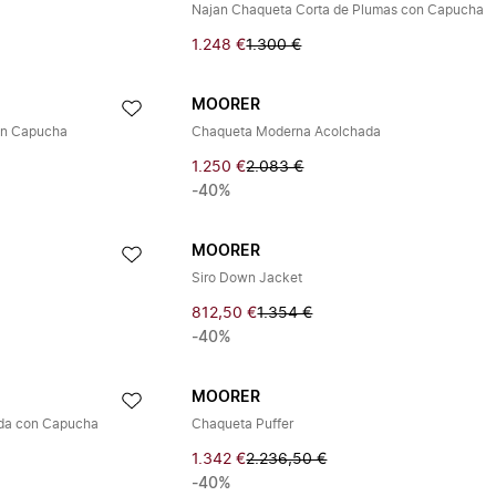
Najan Chaqueta Corta de Plumas con Capucha
1.248 €
1.300 €
MOORER
on Capucha
Chaqueta Moderna Acolchada
1.250 €
2.083 €
-40%
MOORER
Siro Down Jacket
812,50 €
1.354 €
-40%
MOORER
ada con Capucha
Chaqueta Puffer
1.342 €
2.236,50 €
-40%