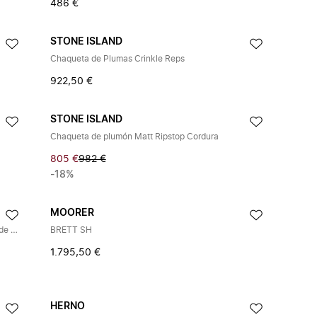
486 €
STONE ISLAND
Chaqueta de Plumas Crinkle Reps
922,50 €
STONE ISLAND
Chaqueta de plumón Matt Ripstop Cordura
805 €
982 €
-18%
MOORER
Chaqueta Resort en Franela Melange de Mezcla de Lana
BRETT SH
1.795,50 €
HERNO