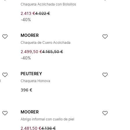
Chaqueta Acolchada con Bolsillos
2.413 €
4.022 €
-40%
MOORER
Chaqueta de Cuero Acolchada
2.499,50 €
4.165,50 €
-40%
PEUTEREY
l
Chaqueta Honova
396 €
MOORER
Abrigo informal con cuello de piel
2.481,50 €
4.136 €