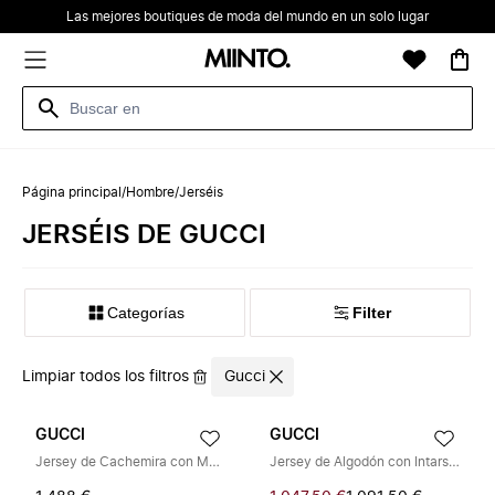
Las mejores boutiques de moda del mundo en un solo lugar
Página principal
/
Hombre
/
Jerséis
JERSÉIS DE GUCCI
Categorías
Filter
Limpiar todos los filtros
Gucci
GUCCI
GUCCI
Jersey de Cachemira con Motivo Web
Jersey de Algodón con Intarsia Web