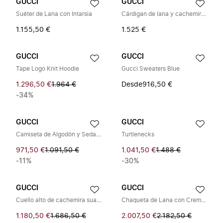
GUCCI
GUCCI
Suéter de Lana con Intarsia
Cárdigan de lana y cachemir con bordado
1.155,50 €
1.525 €
GUCCI
GUCCI
Tape Logo Knit Hoodie
Gucci Sweaters Blue
1.296,50 €
1.964 €
Desde
916,50 €
-34%
GUCCI
GUCCI
Camiseta de Algodón y Seda con Bordado
Turtlenecks
971,50 €
1.091,50 €
1.041,50 €
1.488 €
-11%
-30%
GUCCI
GUCCI
Cuello alto de cachemira suave y fino
Chaqueta de Lana con Cremallera y Punto Trenzado Woven Stitch
1.180,50 €
1.686,50 €
2.007,50 €
2.182,50 €