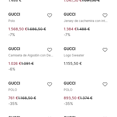
1.488 €
1.047,50 €
1.091,50 €
GUCCI
GUCCI
Polo
Jersey de cachemira con intarsia Web
1.568,50 €
1.686,50 €
1.384 €
1.488 €
-7%
-7%
GUCCI
GUCCI
Camiseta de Algodón con Detalle Web
Logo Sweater
1.026 €
1.091 €
1.155,50 €
-6%
GUCCI
GUCCI
POLO
POLO
761 €
1.168,50 €
893,50 €
1.374 €
-35%
-35%