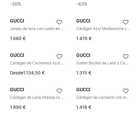
-30%
-43%
GUCCI
GUCCI
Jersey de lana con cuello en V y logo bordado
Cárdigan Azul Medianoche con Botones Frontales
1.680 €
1.470 €
GUCCI
GUCCI
Cárdigan de Cachemira Azul Medianoche con Ribete de Raya Web
Suéter Bicolor de Lana y Cachemira
Desde
1.134,50 €
1.315 €
GUCCI
GUCCI
Cárdigan de Lana Intarsia con Logo
Cárdigan de cachemir con detalle Horsebit
1.890 €
1.418 €