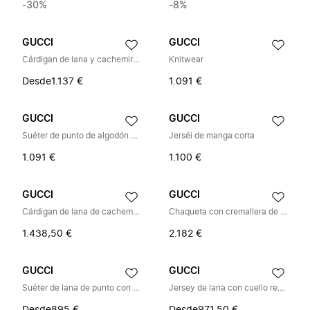
-30%
-8%
GUCCI
GUCCI
Cárdigan de lana y cachemira con bordado
Knitwear
Desde
1.137 €
1.091 €
GUCCI
GUCCI
Suéter de punto de algodón y lana con intarsia
Jerséi de manga corta
1.091 €
1.100 €
GUCCI
GUCCI
Cárdigan de lana de cachemira con bordado
Chaqueta con cremallera de lana tejida con punto
1.438,50 €
2.182 €
GUCCI
GUCCI
Suéter de lana de punto con intarsia
Jersey de lana con cuello redondo