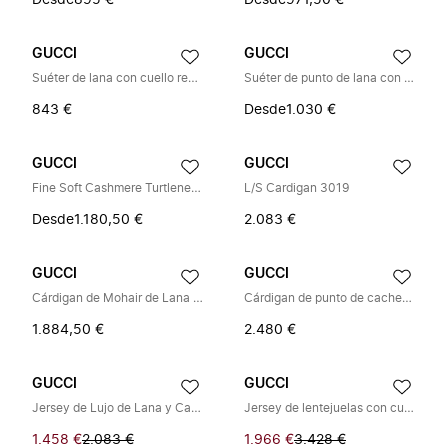
Desde
895 €
Desde
971,50 €
GUCCI
GUCCI
Suéter de lana con cuello redondo
Suéter de punto de lana con motivo Web
843 €
Desde
1.030 €
GUCCI
GUCCI
Fine Soft Cashmere Turtleneck
L/S Cardigan 3019
Desde
1.180,50 €
2.083 €
GUCCI
GUCCI
Cárdigan de Mohair de Lana Cepillada
Cárdigan de punto de cachemir
1.884,50 €
2.480 €
GUCCI
GUCCI
Jersey de Lujo de Lana y Cachemira
Jersey de lentejuelas con cuello redondo y logo Jacquard
1.458 €
2.083 €
1.966 €
3.428 €