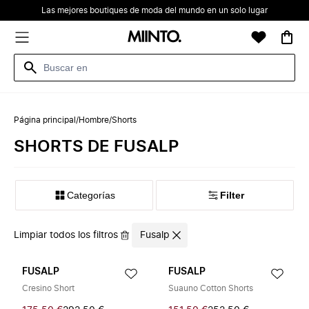
Las mejores boutiques de moda del mundo en un solo lugar
Página principal
/
Hombre
/
Shorts
SHORTS DE FUSALP
Categorías
Filter
Limpiar todos los filtros
Fusalp
FUSALP
FUSALP
Cresino Short
Suauno Cotton Shorts