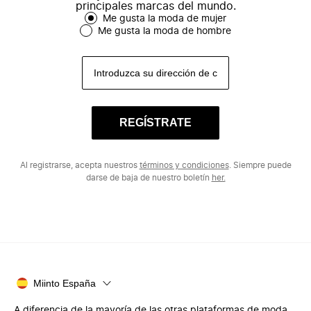
principales marcas del mundo.
Me gusta la moda de mujer
Me gusta la moda de hombre
REGÍSTRATE
Al registrarse, acepta nuestros
términos y condiciones
. Siempre puede
darse de baja de nuestro boletín
her.
Miinto España
A diferencia de la mayoría de las otras plataformas de moda,