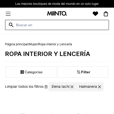
Las mejores boutiques de moda del mundo en un solo lugar
Página principal
/
Mujer
/
Ropa interior y Lencería
ROPA INTERIOR Y LENCERÍA
Categorías
Filter
Limpiar todos los filtros
Elena Iachi
Halmanera