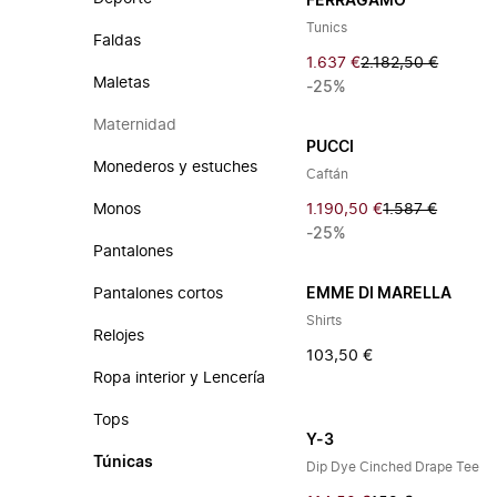
FERRAGAMO
Tunics
Faldas
1.637 €
2.182,50 €
Maletas
-25%
Maternidad
PUCCI
Monederos y estuches
Caftán
Monos
1.190,50 €
1.587 €
-25%
Pantalones
Pantalones cortos
EMME DI MARELLA
Shirts
Relojes
103,50 €
Ropa interior y Lencería
Tops
Y-3
Túnicas
Dip Dye Cinched Drape Tee