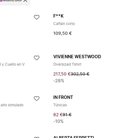
Multicolor
F**K
Caftán corto
109,50 €
VIVIENNE WESTWOOD
 y Cuello en V
Oversized Tshirt
217,50 €
302,50 €
-28%
IN FRONT
 alto simulado
Túnicas
82 €
91 €
-10%