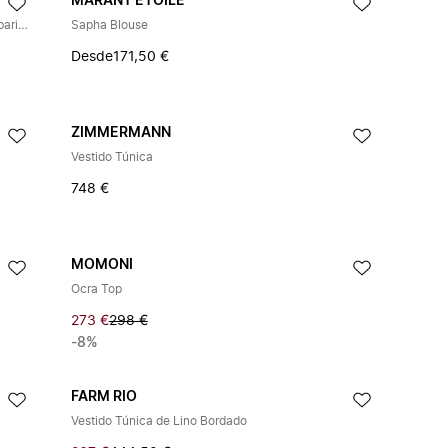
MARANT ÉTOILE
Vestido camisero de algodón con estampado Herbarium
Sapha Blouse
Desde
171,50 €
ZIMMERMANN
Vestido Túnica
748 €
MOMONI
Ocra Top
273 €
298 €
-8%
FARM RIO
Vestido Túnica de Lino Bordado