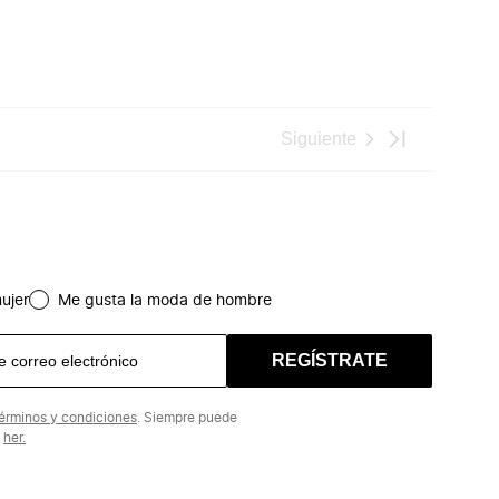
Siguiente
ujer
Me gusta la moda de hombre
REGÍSTRATE
érminos y condiciones
. Siempre puede
n
her.