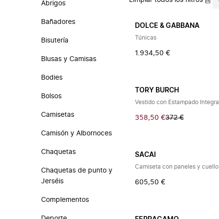
Limpiar todos los filtros
Abrigos
Bañadores
DOLCE & GABBANA
Túnicas
Bisutería
1.934,50 €
Blusas y Camisas
Bodies
TORY BURCH
Bolsos
Vestido con Estampado Integral
Camisetas
358,50 €
372 €
Camisón y Albornoces
Chaquetas
SACAI
Camiseta con paneles y cuello
Chaquetas de punto y
Jerséis
605,50 €
Complementos
Deporte