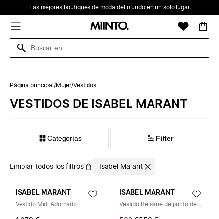
Las mejores boutiques de moda del mundo en un solo lugar
Página principal
/
Mujer
/
Vestidos
VESTIDOS DE ISABEL MARANT
Categorías
Filter
Limpiar todos los filtros
Isabel Marant
ISABEL MARANT
ISABEL MARANT
Vestido Midi Adornado
Vestido Belsane de punto de encaje