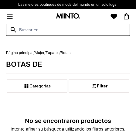
Las mejores boutiques de moda del mundo en un solo lugar
Página principal
/
Mujer
/
Zapatos
/
Botas
BOTAS DE
Categorías
Filter
No se encontraron productos
Intente afinar su búsqueda utilizando los filtros anteriores.