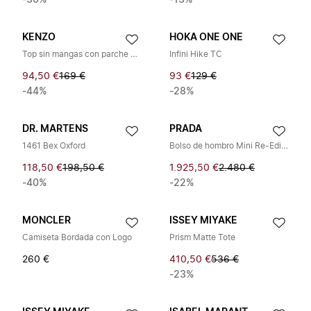
-30%
-13%
KENZO
HOKA ONE ONE
Top sin mangas con parche de logo
Infini Hike TC
94,50 €
169 €
93 €
129 €
-44%
-28%
DR. MARTENS
PRADA
1461 Bex Oxford
Bolso de hombro Mini Re-Edition
118,50 €
198,50 €
1.925,50 €
2.480 €
-40%
-22%
MONCLER
ISSEY MIYAKE
Camiseta Bordada con Logo
Prism Matte Tote
260 €
410,50 €
536 €
-23%