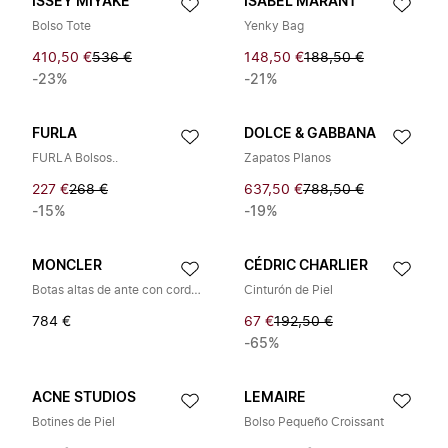
ISSEY MIYAKE
ISABEL MARANT
Bolso Tote
Yenky Bag
410,50 €
536 €
148,50 €
188,50 €
-23%
-21%
FURLA
DOLCE & GABBANA
FURLA Bolsos..
Zapatos Planos
227 €
268 €
637,50 €
788,50 €
-15%
-19%
MONCLER
CÉDRIC CHARLIER
Botas altas de ante con cordones Vera
Cinturón de Piel
784 €
67 €
192,50 €
-65%
ACNE STUDIOS
LEMAIRE
Botines de Piel
Bolso Pequeño Croissant