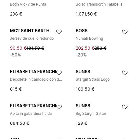
Botín Vicky de Punta
Bolso Transportín Falabella
296 €
1.071,50 €
MC2 SAINT BARTH
BOSS
Jersey de cuello redondo
Numah Bowling
90,50 €
181,50 €
202,50 €
253 €
-50%
-20%
ELISABETTA FRANCHI
SUN68
Décolleté in camoscio con dettaglio logo
Stargirl Strass Logo
615 €
109,50 €
ELISABETTA FRANCHI
SUN68
Abito in gabardina fluida
Big Stargirl Glitter
684,50 €
129 €