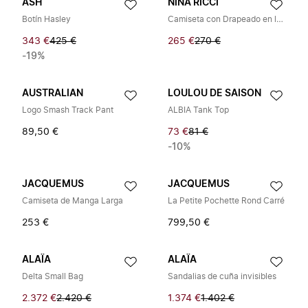
ASH
NINA RICCI
Botín Hasley
Camiseta con Drapeado en la Espalda
343 €
425 €
265 €
270 €
-19%
AUSTRALIAN
LOULOU DE SAISON
Logo Smash Track Pant
ALBIA Tank Top
89,50 €
73 €
81 €
-10%
JACQUEMUS
JACQUEMUS
Camiseta de Manga Larga
La Petite Pochette Rond Carré
253 €
799,50 €
ALAÏA
ALAÏA
Delta Small Bag
Sandalias de cuña invisibles
2.372 €
2.420 €
1.374 €
1.402 €