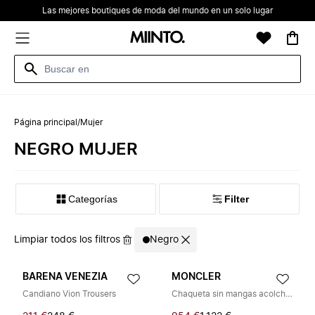
Las mejores boutiques de moda del mundo en un solo lugar
Página principal
/
Mujer
NEGRO MUJER
Categorías
Filter
Limpiar todos los filtros
Negro
BARENA VENEZIA
MONCLER
Candiano Vion Trousers
Chaqueta sin mangas acolchada