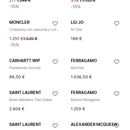
211 €
248 €
954 €
1.122 €
-15%
-15%
MONCLER
LIU JO
Chaqueta con capucha y cordón
M Tote
1.292 €
1.520 €
168 €
-15%
CARHARTT WIP
FERRAGAMO
Pantalones Anchos
Mochila
88,50 €
1.036,50 €
SAINT LAURENT
FERRAGAMO
Bolso Mediano Tipo Sobre
Bolsos Ferragamo..
2.604 €
1.250 €
SAINT LAURENT
ALEXANDER MCQUEEN