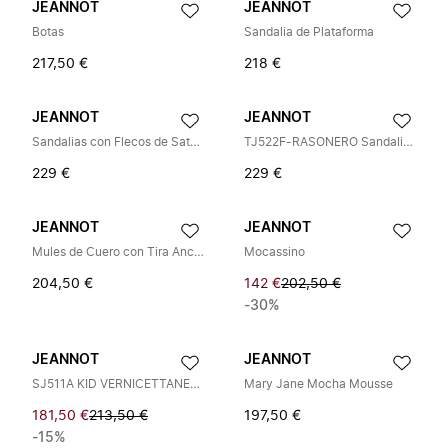
JEANNOT
JEANNOT
Botas
Sandalia de Plataforma
217,50 €
218 €
JEANNOT
JEANNOT
Sandalias con Flecos de Satén TJ522F
TJ522F-RASONERO Sandalias planas
229 €
229 €
JEANNOT
JEANNOT
Mules de Cuero con Tira Ancha
Mocassino
204,50 €
142 €
202,50 €
-30%
JEANNOT
JEANNOT
SJ511A KID VERNICETTANERO
Mary Jane Mocha Mousse
181,50 €
213,50 €
197,50 €
-15%