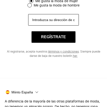
Me gusta la moda de mujer
Me gusta la moda de hombre
REGÍSTRATE
Al registrarse, acepta nuestros
términos y condiciones
. Siempre puede
darse de baja de nuestro boletín
her.
Miinto España
A diferencia de la mayoría de las otras plataformas de moda,
no tenemos un almacén propio. De hecho, no tenemos ropa