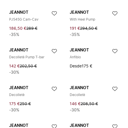
JEANNOT
JEANNOT
PJ545G Cam-Cav
With Heel Pump
186,50 €
289 €
191 €
294,50 €
-35%
-35%
JEANNOT
JEANNOT
Decolletè Pump T-bar
Anfibio
142 €
202,50 €
Desde
175 €
-30%
JEANNOT
JEANNOT
Decolletè
Decolletè
175 €
250 €
146 €
208,50 €
-30%
-30%
JEANNOT
JEANNOT