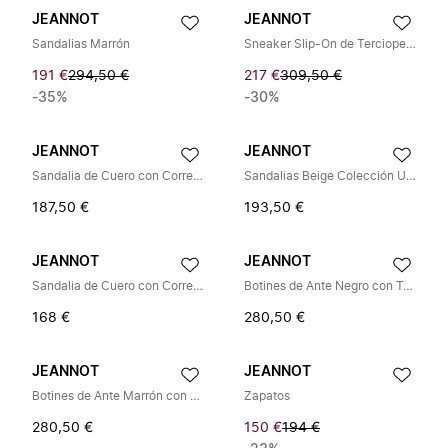
JEANNOT
JEANNOT
Sandalias Marrón
Sneaker Slip-On de Terciopelo con Aplicaciones
191 €
294,50 €
217 €
309,50 €
-35%
-30%
JEANNOT
JEANNOT
Sandalia de Cuero con Correa Ajustable
Sandalias Beige Colección Urbana
187,50 €
193,50 €
JEANNOT
JEANNOT
Sandalia de Cuero con Correa Ajustable
Botines de Ante Negro con Tacón de Burbuja
168 €
280,50 €
JEANNOT
JEANNOT
Botines de Ante Marrón con Tacón Burbuja
Zapatos
280,50 €
150 €
194 €