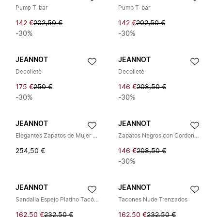
Pump T-bar
Pump T-bar
142 €
202,50 €
142 €
202,50 €
-30%
-30%
JEANNOT
JEANNOT
Decolletè
Decolletè
175 €
250 €
146 €
208,50 €
-30%
-30%
JEANNOT
JEANNOT
Elegantes Zapatos de Mujer con Cordones Nero Capra
Zapatos Negros con Cordones para Mujer
254,50 €
146 €
208,50 €
-30%
JEANNOT
JEANNOT
Sandalia Espejo Platino Tacón 50mm
Tacones Nude Trenzados
162,50 €
232,50 €
162,50 €
232,50 €