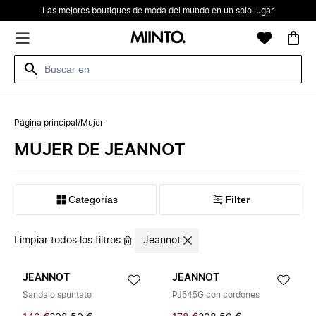
Las mejores boutiques de moda del mundo en un solo lugar
Página principal
/
Mujer
MUJER DE JEANNOT
Categorías
Filter
Limpiar todos los filtros
Jeannot
JEANNOT
JEANNOT
Sandalo spuntato
PJ545G con cordones