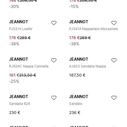
146 €
208,50 €
178 €
208,50 €
-30%
-15%
JEANNOT
JEANNOT
PJ531A Loafer
PJ541A Nappanero Mocasines
178 €
289 €
178 €
289 €
-38%
-38%
JEANNOT
JEANNOT
RJ624C Nappa Cannella
AJ633 Sandalia Nappa
161 €
213,50 €
187,50 €
-25%
JEANNOT
JEANNOT
Sandalia 624
Sandalo
230 €
236 €