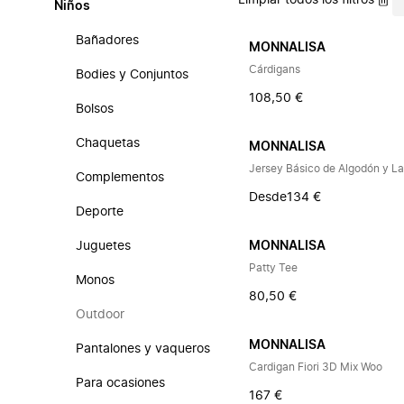
Limpiar todos los filtros
Niños
Bañadores
MONNALISA
Cárdigans
Bodies y Conjuntos
108,50 €
Bolsos
Chaquetas
MONNALISA
Jersey Básico de Algodón y L
Complementos
Desde
134 €
Deporte
Juguetes
MONNALISA
Patty Tee
Monos
80,50 €
Outdoor
MONNALISA
Pantalones y vaqueros
Cardigan Fiori 3D Mix Woo
Para ocasiones
167 €