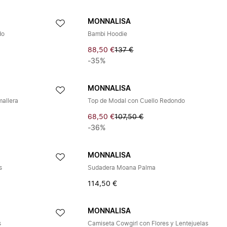
MONNALISA
do
Bambi Hoodie
88,50 €
137 €
-35%
MONNALISA
allera
Top de Modal con Cuello Redondo
68,50 €
107,50 €
-36%
MONNALISA
s
Sudadera Moana Palma
114,50 €
MONNALISA
s
Camiseta Cowgirl con Flores y Lentejuelas