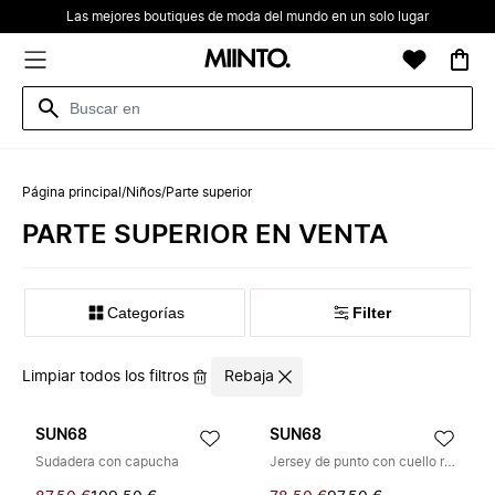
Las mejores boutiques de moda del mundo en un solo lugar
Página principal
/
Niños
/
Parte superior
PARTE SUPERIOR EN VENTA
Categorías
Filter
Limpiar todos los filtros
Rebaja
SUN68
SUN68
Sudadera con capucha
Jersey de punto con cuello redondo