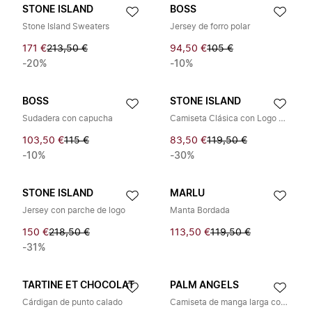
STONE ISLAND
BOSS
Stone Island Sweaters
Jersey de forro polar
171 €
213,50 €
94,50 €
105 €
-20%
-10%
BOSS
STONE ISLAND
Sudadera con capucha
Camiseta Clásica con Logo de Parche
103,50 €
115 €
83,50 €
119,50 €
-10%
-30%
STONE ISLAND
MARLU
Jersey con parche de logo
Manta Bordada
150 €
218,50 €
113,50 €
119,50 €
-31%
TARTINE ET CHOCOLAT
PALM ANGELS
Cárdigan de punto calado
Camiseta de manga larga con aplique de oso