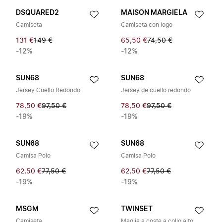
DSQUARED2
MAISON MARGIELA
Camiseta
Camiseta con logo
131 €
149 €
65,50 €
74,50 €
-12%
-12%
SUN68
SUN68
Jersey Cuello Redondo
Jersey de cuello redondo
78,50 €
97,50 €
78,50 €
97,50 €
-19%
-19%
SUN68
SUN68
Camisa Polo
Camisa Polo
62,50 €
77,50 €
62,50 €
77,50 €
-19%
-19%
MSGM
TWINSET
Camiseta
Maglia a coste a collo alto