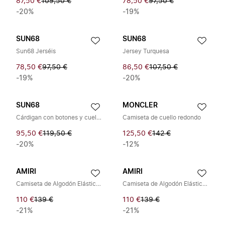
87,50 €
109,50 €
78,50 €
97,50 €
-20%
-19%
SUN68
SUN68
Sun68 Jerséis
Jersey Turquesa
78,50 €
97,50 €
86,50 €
107,50 €
-19%
-20%
SUN68
MONCLER
Cárdigan con botones y cuello en V
Camiseta de cuello redondo
95,50 €
119,50 €
125,50 €
142 €
-20%
-12%
AMIRI
AMIRI
Camiseta de Algodón Elástico con Estampado
Camiseta de Algodón Elástico con Estampado
110 €
139 €
110 €
139 €
-21%
-21%