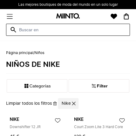
Las mejores boutiques de moda del mundo en un solo lugar
Página principal
/
Niños
NIÑOS DE NIKE
Categorías
Filter
Limpiar todos los filtros
Nike
NIKE
NIKE
Downshifter 12 JR
Court Zoom Lite 3 Hard Core