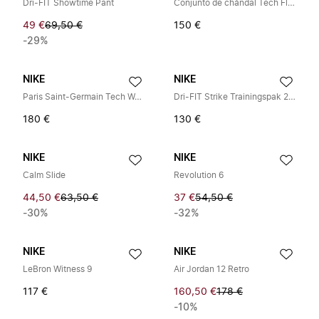
Dri-FIT Showtime Pant
Conjunto de chándal Tech Fleece
49 €
69,50 €
150 €
-29%
NIKE
NIKE
Paris Saint-Germain Tech Woven Windrunner
Dri-FIT Strike Trainingspak 2026/2027
180 €
130 €
NIKE
NIKE
Calm Slide
Revolution 6
44,50 €
63,50 €
37 €
54,50 €
-30%
-32%
NIKE
NIKE
LeBron Witness 9
Air Jordan 12 Retro
117 €
160,50 €
178 €
-10%