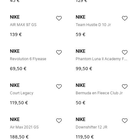
45 €
129 €
NIKE
NIKE
AIR MAX 97 GS
Team Hustle D 10 Jr
139 €
59 €
NIKE
NIKE
Revolution 6 Flyease
Phantom Luna II Academy FG/MG
69,50 €
99,50 €
NIKE
NIKE
Court Legacy
Bermuda en Fleece Club Jr
119,50 €
50 €
NIKE
NIKE
Air Max 2021 GS
Downshifter 12 JR
188,50 €
119,50 €