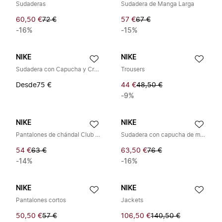
Sudaderas
Sudadera de Manga Larga
60,50 €
72 €
57 €
67 €
-16%
-15%
NIKE
NIKE
Sudadera con Capucha y Cremallera Completa Club Fleece con Logotipo Swoosh en la Manga
Trousers
Desde
75 €
44 €
48,50 €
-9%
NIKE
NIKE
Pantalones de chándal Club Fleece
Sudadera con capucha de manga larga
54 €
63 €
63,50 €
76 €
-14%
-16%
NIKE
NIKE
Pantalones cortos
Jackets
50,50 €
57 €
106,50 €
140,50 €