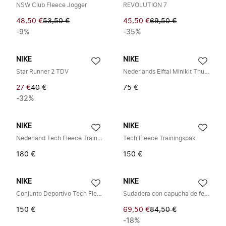
NSW Club Fleece Jogger
REVOLUTION 7
48,50 €
53,50 €
45,50 €
69,50 €
-9%
-35%
NIKE
NIKE
Star Runner 2 TDV
Nederlands Elftal Minikit Thuis 2026/2028
27 €
40 €
75 €
-32%
NIKE
NIKE
Nederland Tech Fleece Trainingspak 2026-2028
Tech Fleece Trainingspak
180 €
150 €
NIKE
NIKE
Conjunto Deportivo Tech Fleece
Sudadera con capucha de felpa Sportswear Swooshfetti
150 €
69,50 €
84,50 €
-18%