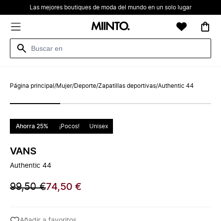
Las mejores boutiques de moda del mundo en un solo lugar
Página principal
/
Mujer
/
Deporte
/
Zapatillas deportivas
/
Authentic 44
Ahorra 25%
¡Pocos!
Unisex
VANS
Authentic 44
99,50 €
74,50 €
Añadir a favoritos