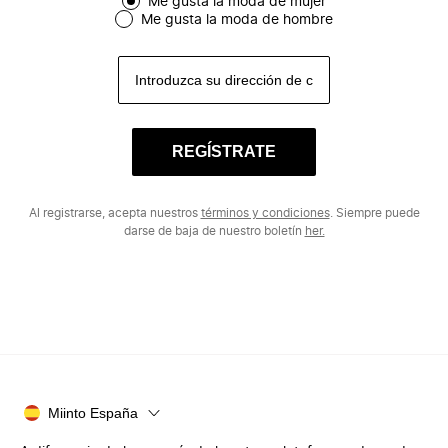
Me gusta la moda de mujer
Me gusta la moda de hombre
REGÍSTRATE
Al registrarse, acepta nuestros
términos y condiciones
. Siempre puede
darse de baja de nuestro boletín
her.
Miinto España