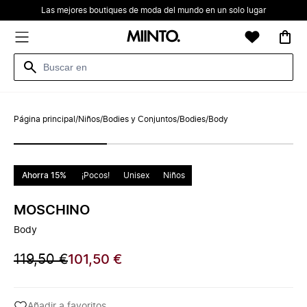
Las mejores boutiques de moda del mundo en un solo lugar
Página principal
/
Niños
/
Bodies y Conjuntos
/
Bodies
/
Body
Ahorra 15%
¡Pocos!
Unisex
Niños
MOSCHINO
Body
119,50 €
101,50 €
Añadir a favoritos