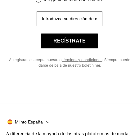
Me gusta la moda de hombre
REGÍSTRATE
Al registrarse, acepta nuestros
términos y condiciones
. Siempre puede
darse de baja de nuestro boletín
her.
Miinto España
A diferencia de la mayoría de las otras plataformas de moda,