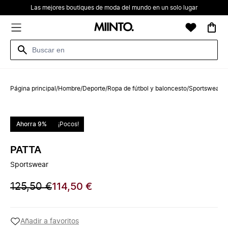
Las mejores boutiques de moda del mundo en un solo lugar
Página principal
/
Hombre
/
Deporte
/
Ropa de fútbol y baloncesto
/
Sportswear
Ahorra 9%
¡Pocos!
PATTA
Sportswear
125,50 €
114,50 €
Añadir a favoritos