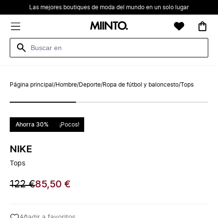
Las mejores boutiques de moda del mundo en un solo lugar
Página principal
/
Hombre
/
Deporte
/
Ropa de fútbol y baloncesto
/
Tops
Ahorra 30%
¡Pocos!
NIKE
Tops
122 €
85,50 €
Añadir a favoritos