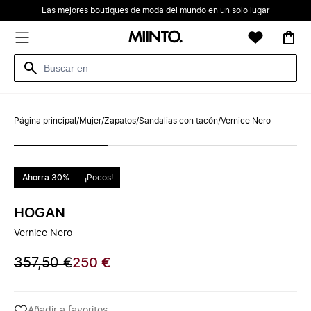
Las mejores boutiques de moda del mundo en un solo lugar
Página principal
/
Mujer
/
Zapatos
/
Sandalias con tacón
/
Vernice Nero
Ahorra 30%
¡Pocos!
HOGAN
Vernice Nero
357,50 €
250 €
Añadir a favoritos