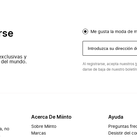
rse
Me gusta la moda de m
exclusivas y
 del mundo.
Al registrarse, acepta nuestros
t
darse de baja de nuestro boletí
Acerca De Miinto
Ayuda
Sobre Miinto
Preguntas fre
a, no
Marcas
Desistir del c
n