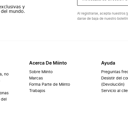
exclusivas y
 del mundo.
Al registrarse, acepta nuestros
t
darse de baja de nuestro boletí
Acerca De Miinto
Ayuda
Sobre Miinto
Preguntas fre
a, no
Marcas
Desistir del c
n
Forma Parte de Miinto
(Devolución)
Trabajos
Servicio al cli
sonas
 del