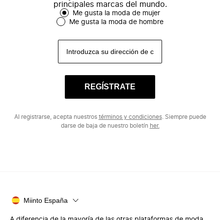
principales marcas del mundo.
Me gusta la moda de mujer
Me gusta la moda de hombre
REGÍSTRATE
Al registrarse, acepta nuestros
términos y condiciones
. Siempre puede
darse de baja de nuestro boletín
her.
Miinto España
A diferencia de la mayoría de las otras plataformas de moda,