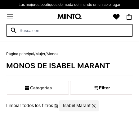
Las mejores boutiques de moda del mundo en un solo lugar
Página principal
/
Mujer
/
Monos
MONOS DE ISABEL MARANT
Categorías
Filter
Limpiar todos los filtros
Isabel Marant