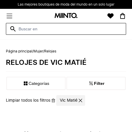
Las mejores boutiques de moda del mundo en un solo lugar
Página principal
/
Mujer
/
Relojes
RELOJES DE VIC MATIÉ
Categorías
Filter
Limpiar todos los filtros
Vic Matié