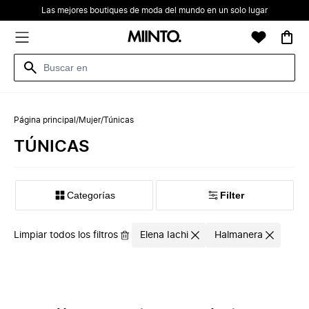
Las mejores boutiques de moda del mundo en un solo lugar
Página principal
/
Mujer
/
Túnicas
TÚNICAS
Categorías
Filter
Limpiar todos los filtros
Elena Iachi
Halmanera