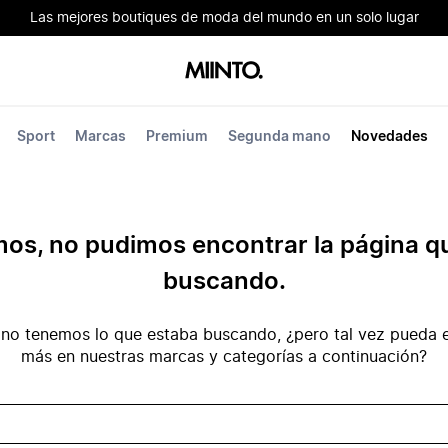
Las mejores boutiques de moda del mundo en un solo lugar
Sport
Marcas
Premium
Segunda mano
Novedades
mos, no pudimos encontrar la página q
buscando.
no tenemos lo que estaba buscando, ¿pero tal vez pueda e
más en nuestras marcas y categorías a continuación?