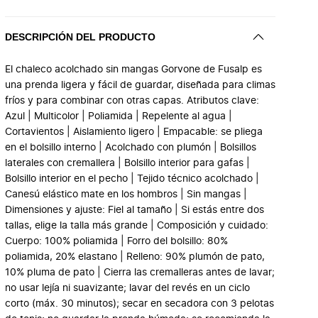
DESCRIPCIÓN DEL PRODUCTO
El chaleco acolchado sin mangas Gorvone de Fusalp es
una prenda ligera y fácil de guardar, diseñada para climas
fríos y para combinar con otras capas. Atributos clave:
Azul | Multicolor | Poliamida | Repelente al agua |
Cortavientos | Aislamiento ligero | Empacable: se pliega
en el bolsillo interno | Acolchado con plumón | Bolsillos
laterales con cremallera | Bolsillo interior para gafas |
Bolsillo interior en el pecho | Tejido técnico acolchado |
Canesú elástico mate en los hombros | Sin mangas |
Dimensiones y ajuste: Fiel al tamaño | Si estás entre dos
tallas, elige la talla más grande | Composición y cuidado:
Cuerpo: 100% poliamida | Forro del bolsillo: 80%
poliamida, 20% elastano | Relleno: 90% plumón de pato,
10% pluma de pato | Cierra las cremalleras antes de lavar;
no usar lejía ni suavizante; lavar del revés en un ciclo
corto (máx. 30 minutos); secar en secadora con 3 pelotas