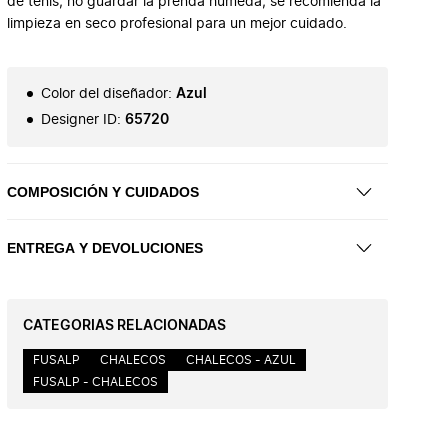
de tenis; no guardar la prenda húmeda; se recomienda la
limpieza en seco profesional para un mejor cuidado.
Color del diseñador
:
Azul
Designer ID
:
65720
COMPOSICIÓN Y CUIDADOS
ENTREGA Y DEVOLUCIONES
CATEGORIAS RELACIONADAS
FUSALP
CHALECOS
CHALECOS - AZUL
FUSALP - CHALECOS