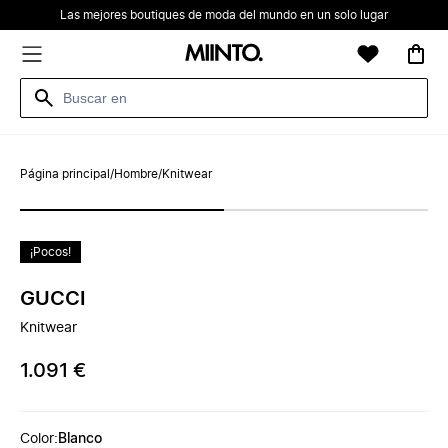
Las mejores boutiques de moda del mundo en un solo lugar
Página principal
/
Hombre
/
Knitwear
¡Pocos!
GUCCI
Knitwear
1.091 €
Color
:
Blanco