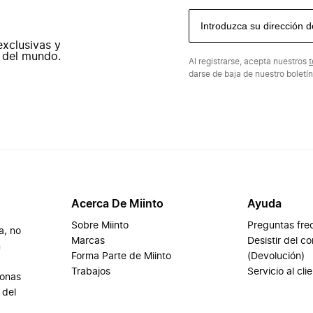
exclusivas y
 del mundo.
Al registrarse, acepta nuestros
t
darse de baja de nuestro boletí
Acerca De Miinto
Ayuda
Sobre Miinto
Preguntas fre
a, no
Marcas
Desistir del c
n
Forma Parte de Miinto
(Devolución)
Trabajos
Servicio al cli
sonas
 del