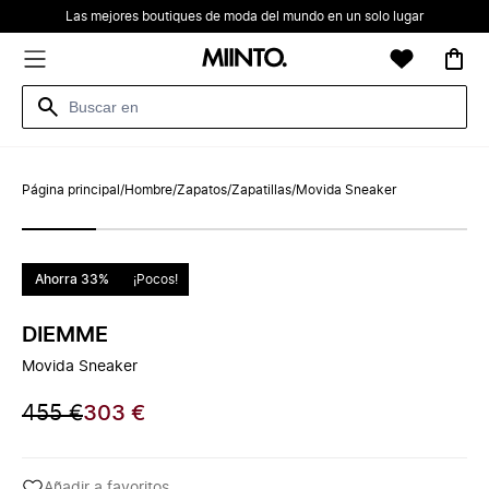
Las mejores boutiques de moda del mundo en un solo lugar
Página principal
/
Hombre
/
Zapatos
/
Zapatillas
/
Movida Sneaker
Ahorra 33%
¡Pocos!
DIEMME
Movida Sneaker
455 €
303 €
Añadir a favoritos