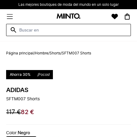
Las mejores boutiques de moda del mundo en un solo lugar
Página principal
/
Hombre
/
Shorts
/
SFTM007 Shorts
Ahorra 30%
¡Pocos!
ADIDAS
SFTM007 Shorts
117 €
82 €
Color
:
Negro