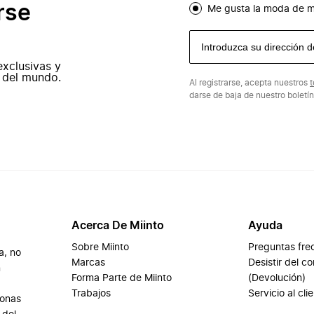
rse
Me gusta la moda de m
exclusivas y
 del mundo.
Al registrarse, acepta nuestros
t
darse de baja de nuestro boletí
Acerca De Miinto
Ayuda
Sobre Miinto
Preguntas fre
a, no
Marcas
Desistir del c
n
Forma Parte de Miinto
(Devolución)
Trabajos
Servicio al cli
sonas