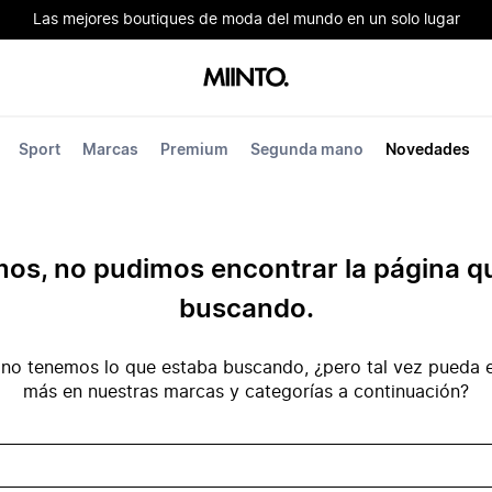
Las mejores boutiques de moda del mundo en un solo lugar
Sport
Marcas
Premium
Segunda mano
Novedades
mos, no pudimos encontrar la página q
buscando.
no tenemos lo que estaba buscando, ¿pero tal vez pueda e
más en nuestras marcas y categorías a continuación?