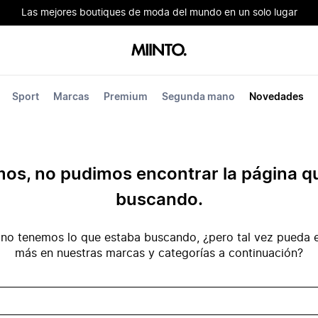
Las mejores boutiques de moda del mundo en un solo lugar
Sport
Marcas
Premium
Segunda mano
Novedades
mos, no pudimos encontrar la página q
buscando.
no tenemos lo que estaba buscando, ¿pero tal vez pueda e
más en nuestras marcas y categorías a continuación?