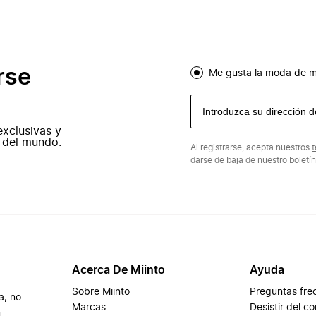
rse
Me gusta la moda de m
exclusivas y
 del mundo.
Al registrarse, acepta nuestros
t
darse de baja de nuestro boletí
Acerca De Miinto
Ayuda
Sobre Miinto
Preguntas fre
a, no
Marcas
Desistir del c
n