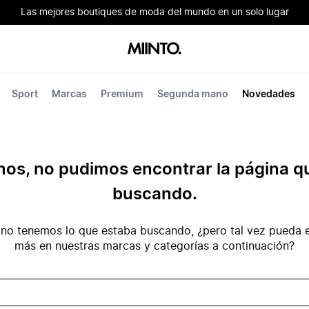
Las mejores boutiques de moda del mundo en un solo lugar
Sport
Marcas
Premium
Segunda mano
Novedades
mos, no pudimos encontrar la página q
buscando.
no tenemos lo que estaba buscando, ¿pero tal vez pueda e
más en nuestras marcas y categorías a continuación?