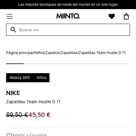
Las mejores boutiques de moda del mundo en un solo lugar
Página principal
/
Niños
/
Zapatos
/
Zapatillas
/
Zapatillas Team Hustle D 11
Ahorra 35%
Niños
NIKE
Zapatillas Team Hustle D 11
69,50 €
45,50 €
Añadir a favoritos